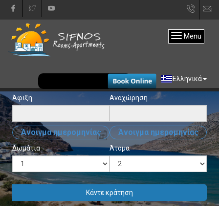
+30
in
22840
Menu
31333
EUR
Ελληνικά
Άφιξη
Αναχώρηση
Άνοιγμα ημερομηνίας
Άνοιγμα ημερομηνίας
Δωμάτια
Άτομα
Κάντε κράτηση