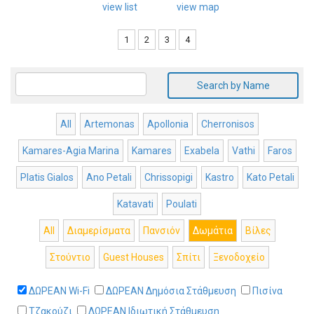
view list
view map
1
2
3
4
Search by Name
All
Artemonas
Apollonia
Cherronisos
Kamares-Agia Marina
Kamares
Exabela
Vathi
Faros
Platis Gialos
Ano Petali
Chrissopigi
Kastro
Kato Petali
Katavati
Poulati
All
Διαμερίσματα
Πανσιόν
Δωμάτια
Βίλες
Στούντιο
Guest Houses
Σπίτι
Ξενοδοχείο
ΔΩΡΕΑΝ Wi-Fi
ΔΩΡΕΑΝ Δημόσια Στάθμευση
Πισίνα
Τζακούζι
ΔΩΡΕΑΝ Ιδιωτική Στάθμευση