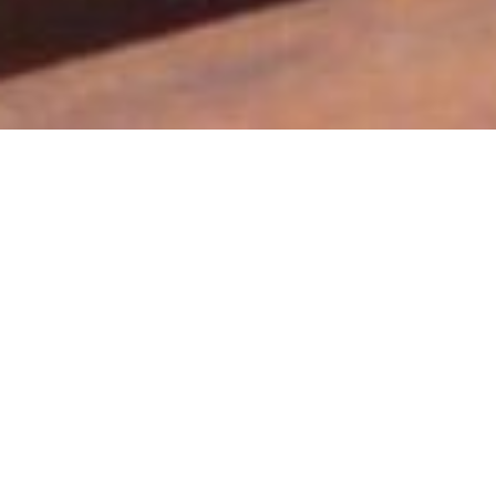
Αγνάντι Παραδοσιακό
Σίφνος
Το ΑΓΝΑΝΤΙ και το ΑΓΝΑΝΤΙ ΠΑΡΑΔΟΣΙΑΚΟ, στο Κάστρο, είναι
καταλύματα που κάνουν τη διαμονή σας απόλαυση.
Ενοικιαζόμενα δωμάτια με προσεγμένο διάκοσμο, παροχές
εφάμιλλες με ξενοδοχείο και κυρίως υπέροχη θέα!
ΔΩΡΕΑΝ Wi-Fi
ΔΩΡΕΑΝ Δημόσια Στάθμευση
Επιτρέποντα Κατοικίδια