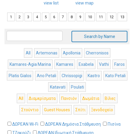
view list
view map
1
2
3
4
5
6
7
8
9
10
11
12
13
Search by Name
All
Artemonas
Apollonia
Cherronisos
Kamares-Agia Marina
Kamares
Exabela
Vathi
Faros
Platis Gialos
Ano Petali
Chrissopigi
Kastro
Kato Petali
Katavati
Poulati
All
Διαμερίσματα
Πανσιόν
Δωμάτια
Βίλες
Στούντιο
Guest Houses
Σπίτι
Ξενοδοχείο
ΔΩΡΕΑΝ Wi-Fi
ΔΩΡΕΑΝ Δημόσια Στάθμευση
Πισίνα
Τζακούζι
ΔΩΡΕΑΝ Ιδιωτική Στάθμευση