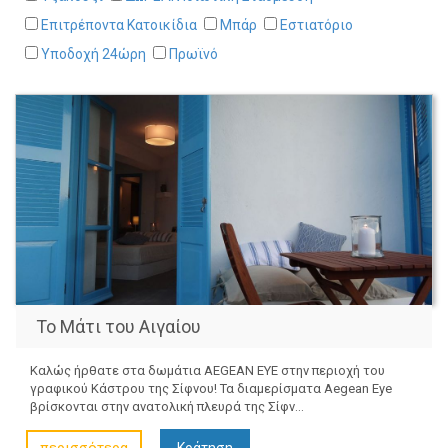
Επιτρέποντα Κατοικίδια
Μπάρ
Εστιατόριο
Υποδοχή 24ώρη
Πρωϊνό
Το Μάτι του Αιγαίου
Καλώς ήρθατε στα δωμάτια AEGEAN EYE στην περιοχή του
γραφικού Κάστρου της Σίφνου! Τα διαμερίσματα Aegean Eye
βρίσκονται στην ανατολική πλευρά της Σίφν...
Κράτηση