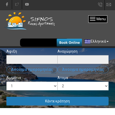
+30
in
22840
Menu
31333
EUR
Ελληνικά
Άφιξη
Αναχώρηση
Άνοιγμα ημερομηνίας
Άνοιγμα ημερομηνίας
Δωμάτια
Άτομα
Κάντε κράτηση