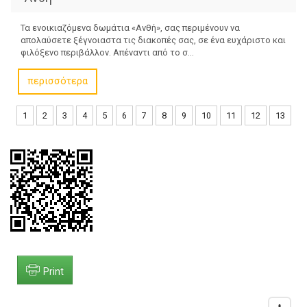
Τα ενοικιαζόμενα δωμάτια «Ανθή», σας περιμένουν να
απολαύσετε ξέγνοιαστα τις διακοπές σας, σε ένα ευχάριστο και
φιλόξενο περιβάλλον. Απέναντι από το σ...
περισσότερα
1
2
3
4
5
6
7
8
9
10
11
12
13
Print