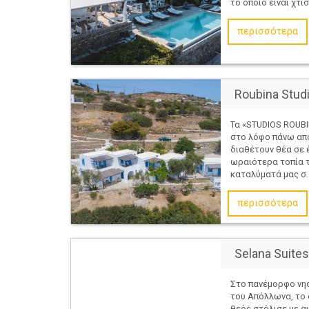
το οποίο είναι χτισ
περισσότερα
Roubina Stud
Τα «STUDIOS ROUBI
στο λόφο πάνω από
διαθέτουν θέα σε 
ωραιότερα τοπία τ
καταλύματά μας σ..
περισσότερα
Selana Suites
Στο πανέμορφο νησί
του Απόλλωνα, το 
θεός στόλισε με α