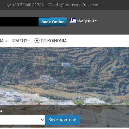
+30 22840 31333
info@roomsinsifnos.com
EUR
Ελληνικά
ΜΑ
ΚΡΆΤΗΣΗ
ΕΠΙΚΟΙΝΩΝΊΑ
α
Κάντε κράτηση