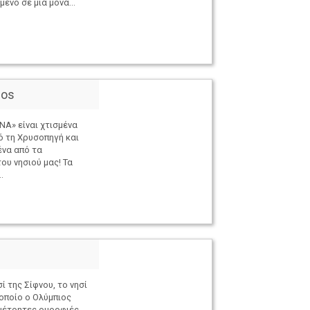
μένο σε μια μονα...
ios
NA» είναι χτισμένα
 τη Χρυσοπηγή και
ένα από τα
ου νησιού μας! Τα
.
 της Σίφνου, το νησί
οποίο ο Ολύμπιος
μέτρητες ομορφιές,