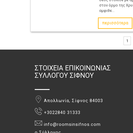
στον όρμο της Χρυ
αμφιθε...
περισσότερα
1
ΣΤΟΙΧΕΊΑ ΕΠΙΚΟΙΝΩΝΊΑΣ
ΣΥΛΛΌΓΟΥ ΣΊΦΝΟΥ
Απολλωνία, Σίφνος 84003
+3022840 31333
info@roomsinsifnos.com
ο Σύλλογος