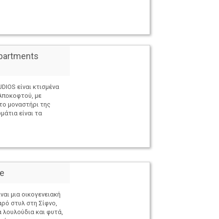
partments
DIOS είναι κτισμένα
Αποκοφτού, με
το μοναστήρι της
μάτια είναι τα
ce
ίναι μια οικογενειακή
αρό στυλ στη Σίφνο,
 λουλούδια και φυτά,