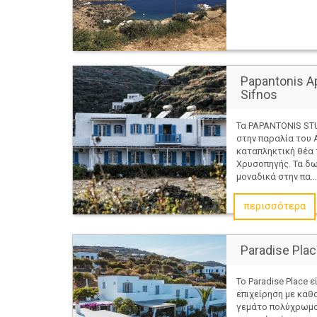
Papantonis A
Sifnos
Τα PAPANTONIS STU
στην παραλία του 
καταπληκτική θέα 
Χρυσοπηγής. Τα δω
μοναδικά στην πα...
περισσότερα
Paradise Pla
Το Paradise Place ε
επιχείρηση με καθ
γεμάτο πολύχρωμα