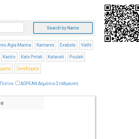
Search by Name
es-Agia Marina
Kamares
Exabela
Vathi
Kastro
Kato Petali
Katavati
Poulati
σματα
Ξενοδοχείο
Πισίνα
ΔΩΡΕΑΝ Δημόσια Στάθμευση
se