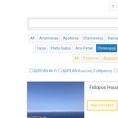
1
All
Artemonas
Apollonia
Cherronisos
Kamar
Faros
Platis Gialos
Ano Petali
Chrissopigi
All
Στούντιο
Διαμερί
ΔΩΡΕΑΝ Wi-Fi
ΔΩΡΕΑΝ Ιδιωτική Στάθμευση
Fidopos Hou
περισσότερα