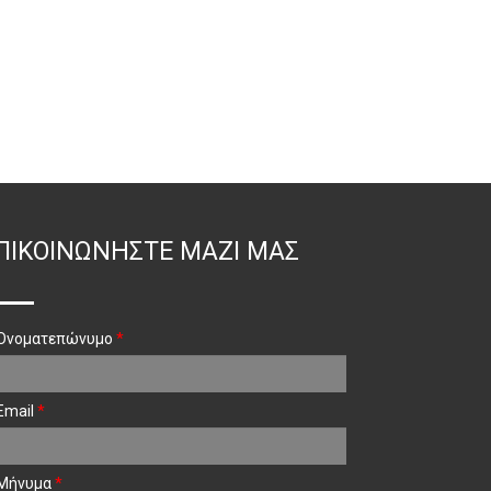
ΠΙΚΟΙΝΩΝΉΣΤΕ ΜΑΖΊ ΜΑΣ
Ονοματεπώνυμο
*
Email
*
Μήνυμα
*