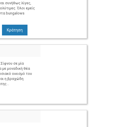
ναι συνήθως λίγες,
ολύτιμες. Όλοι εμείς
στα bungalows
Κράτηση
 Σίφνου σε μία
 με μοναδική θέα
σιακό οικισμό του
αι η βραχώδη
της...