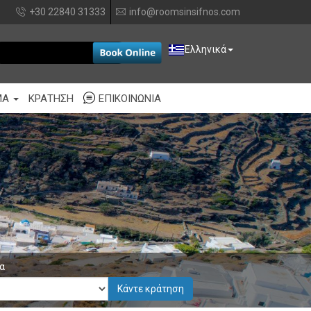
+30 22840 31333
info@roomsinsifnos.com
EUR
Ελληνικά
ΜΑ
ΚΡΆΤΗΣΗ
ΕΠΙΚΟΙΝΩΝΊΑ
α
Κάντε κράτηση