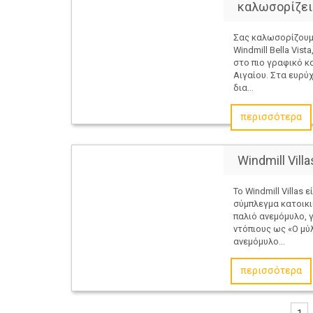
καλωσορίζει
Σας καλωσορίζουμ
Windmill Bella Vist
στο πιο γραφικό κα
Αιγαίου. Στα ευρύ
δια...
περισσότερα
Windmill Vill
Το Windmill Villas 
σύμπλεγμα κατοικι
παλιό ανεμόμυλο,
ντόπιους ως «Ο μύ
ανεμόμυλο...
περισσότερα
1