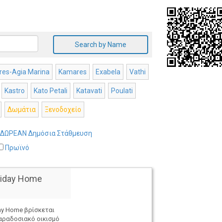
Search by Name
es-Agia Marina
Kamares
Exabela
Vathi
Kastro
Kato Petali
Katavati
Poulati
Δωμάτια
Ξενοδοχείο
ΔΩΡΕΑΝ Δημόσια Στάθμευση
Πρωϊνό
liday Home
day Home βρίσκεται
αραδοσιακό οικισμό