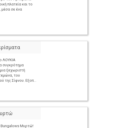
ική πλατεία και το
, μέσα σε ένα
ερίσματα
ο ΛΟΥΚΙΑ
α συγκρότημα
 μια ξεχωριστή
τεμώνα, του
 της Σίφνου. Εξοπ...
Μυρτώ
 Bungalows Μυρτώ!