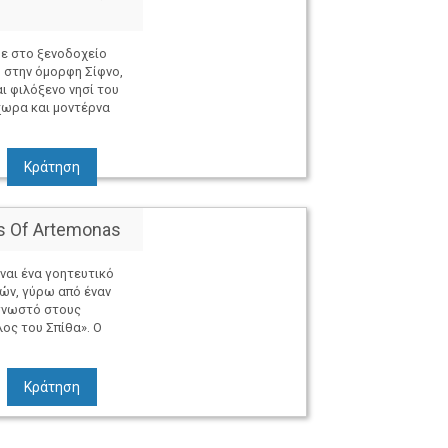
ε στο ξενοδοχείο
a, στην όμορφη Σίφνο,
ι φιλόξενο νησί του
χωρα και μοντέρνα
Κράτηση
as Of Artemonas
είναι ένα γοητευτικό
ών, γύρω από έναν
 γνωστό στους
λος του Σπίθα». Ο
Κράτηση