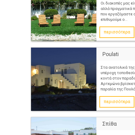
Οι διακοπές μας εί
αλλά πραγματικά π
που εργαζόμαστε 
επιθυμούμε ο...
περισσότερα
Poulati
Στα ανατολικά της
υπέροχη τοποθεσία
κοντά στον παραδο
Αρτεμώνα βρίσκετ
παραλία της Πουλά
περισσότερα
Σπίθα