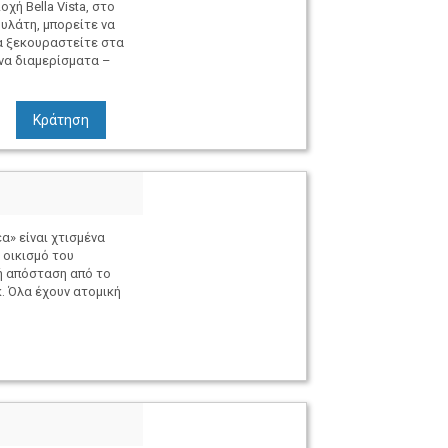
οχή Bella Vista, στο
υλάτη, μπορείτε να
α ξεκουραστείτε στα
να διαμερίσματα –
Κράτηση
α» είναι χτισμένα
οικισμό του
ή απόσταση από το
. Όλα έχουν ατομική