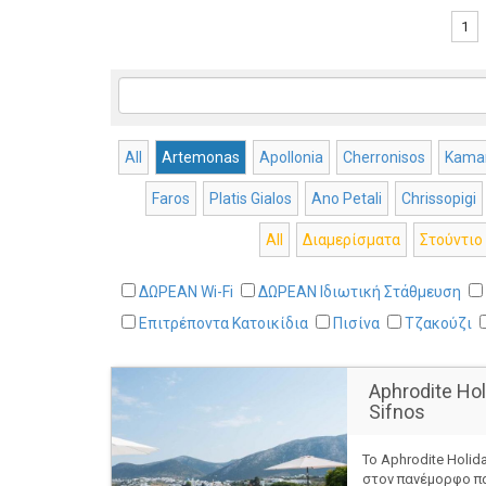
1
All
Artemonas
Apollonia
Cherronisos
Kamar
Faros
Platis Gialos
Ano Petali
Chrissopigi
All
Διαμερίσματα
Στούντιο
ΔΩΡΕΑΝ Wi-Fi
ΔΩΡΕΑΝ Ιδιωτική Στάθμευση
Επιτρέποντα Κατοικίδια
Πισίνα
Τζακούζι
Aphrodite Ho
Sifnos
Το Aphrodite Holi
στον πανέμορφο π