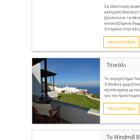
Σε απόσταση αναπν
κεντρική πλατεία 
βρίσκονται τα πέν
ενοικιαζόμενα δωμ
Χτισμένα στην εξοχή
περισσότερα
Τσικάλι
Το συγκρότημα Τσι
5 Studios χωρητικ
εξοπλισμένα με πο
για την προετοιμασ
περισσότερα
Το Windmill B