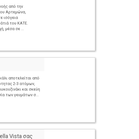
οής από την
του Αρτεμώνα,
τε ισόγεια
άτιά του ΚΑΤΕ.
, μέσα σε ...
κάλι αποτελείται από
ότητας 2-3 ατόμων,
λυκουζινάκι και σκεύη
ία των γευμάτων σ...
ella Vista σας