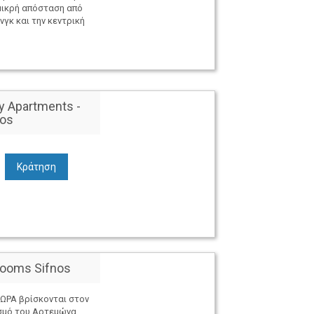
μικρή απόσταση από
νγκ και την κεντρική
y Apartments -
nos
Κράτηση
 Rooms Sifnos
ΩΡΑ βρίσκονται στον
σμό του Αρτεμώνα