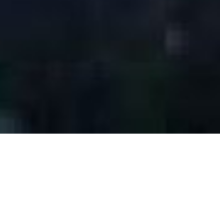
Ανθούσα
Στη μαγευτική Απολλωνία, στη Σίφνο θα βρείτε το ξενοδοχείο
Ανθούσα, ένα χώρο σχεδιασμένο για τους πιο απαιτητικούς
επισκέπτες. Το ξενοδοχείο Ανθούσα, βρίσκεται στο κέντρο της
Απολλωνίας, πρωτεύουσας της Σίφνου, σε μία υπέροχη
τοποθεσία απ’ όπου αγναντεύει κανείς τη θάλασσα του Αιγαίου,