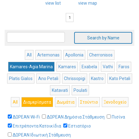
view list
view map
1
Search by Name
All
Artemonas
Apollonia
Cherronisos
Kamares-Agia Marina
Kamares
Exabela
Vathi
Faros
Platis Gialos
Ano Petali
Chrissopigi
Kastro
Kato Petali
Katavati
Poulati
All
Διαμερίσματα
Δωμάτια
Στούντιο
Ξενοδοχείο
ΔΩΡΕΑΝ Wi-Fi
ΔΩΡΕΑΝ Δημόσια Στάθμευση
Πισίνα
Επιτρέποντα Κατοικίδια
Εστιατόριο
ΔΩΡΕΑΝ Ιδιωτική Στάθμευση