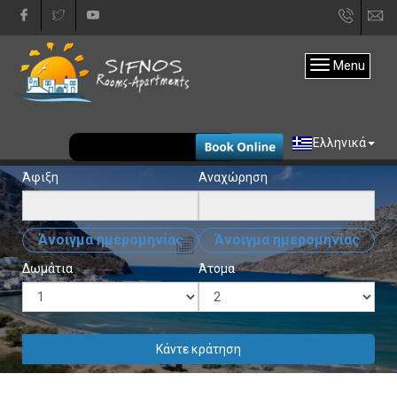
+30
in
22840
Menu
31333
EUR
Ελληνικά
Άφιξη
Αναχώρηση
Άνοιγμα ημερομηνίας
Άνοιγμα ημερομηνίας
Δωμάτια
Άτομα
Κάντε κράτηση