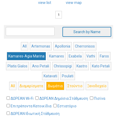
view list
view map
1
Search by Name
All
Artemonas
Apollonia
Cherronisos
Kamares-Agia Marina
Kamares
Exabela
Vathi
Faros
Platis Gialos
Ano Petali
Chrissopigi
Kastro
Kato Petali
Katavati
Poulati
All
Διαμερίσματα
Δωμάτια
Στούντιο
Ξενοδοχείο
ΔΩΡΕΑΝ Wi-Fi
ΔΩΡΕΑΝ Δημόσια Στάθμευση
Πισίνα
Επιτρέποντα Κατοικίδια
Εστιατόριο
ΔΩΡΕΑΝ Ιδιωτική Στάθμευση