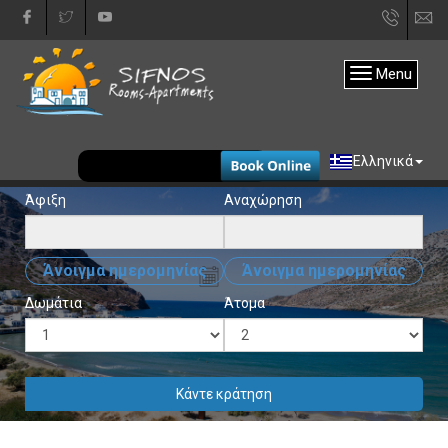
+30
in
22840
Menu
31333
EUR
Ελληνικά
Άφιξη
Αναχώρηση
Άνοιγμα ημερομηνίας
Άνοιγμα ημερομηνίας
Δωμάτια
Άτομα
Κάντε κράτηση