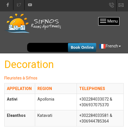
+30
in
22840
Menu
31333
EUR
French
Decoration
Fleuristes à Sifnos
APPELATION
REGION
TELEPHONE
S
Astivi
Apollonia
+302284033072 &
+306937075370
Eleanthos
Katavati
+302284033581 &
+306944785364