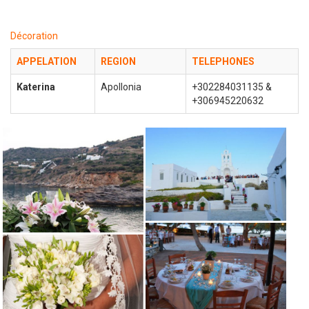
Décoration
APPELATION
REGION
TELEPHONE
S
Katerina
Apollonia
+302284031135 &
+306945220632