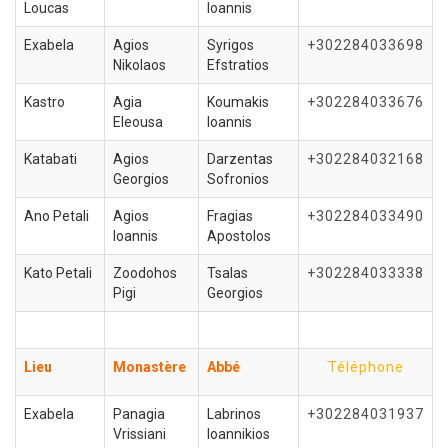
Loucas
Ioannis
Exabela
Agios
Syrigos
+302284033698
Nikolaos
Efstratios
Kastro
Agia
Koumakis
+302284033676
Eleousa
Ioannis
Katabati
Agios
Darzentas
+302284032168
Georgios
Sofronios
Ano Petali
Agios
Fragias
+302284033490
Ioannis
Apostolos
Kato Petali
Zoodohos
Tsalas
+302284033338
Pigi
Georgios
Lieu
Monastère
Abbé
Téléphone
Exabela
Panagia
Labrinos
+302284031937
Vrissiani
Ioannikios