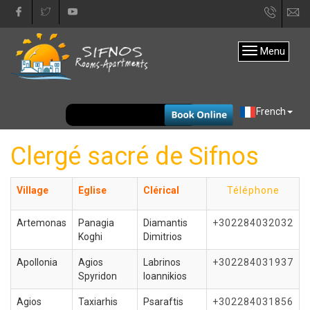
+30
in
22840
Menu
31333
EUR
French
Clergé sacré de Sifnos
Village
Eglise
Clérical
Téléphone
Artemonas
Panagia
Diamantis
+302284032032
Koghi
Dimitrios
Apollonia
Agios
Labrinos
+302284031937
Spyridon
Ioannikios
Agios
Taxiarhis
Psaraftis
+302284031856