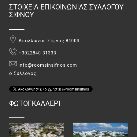
ΣΤΟΙΧΕΊΑ ΕΠΙΚΟΙΝΩΝΊΑΣ ΣΥΛΛΌΓΟΥ
ΣΊΦΝΟΥ
Απολλωνία, Σίφνος 84003
+3022840 31333
info@roomsinsifnos.com
ο Σύλλογος
ΦΏΤΟΓΚΑΛΛΕΡΙ