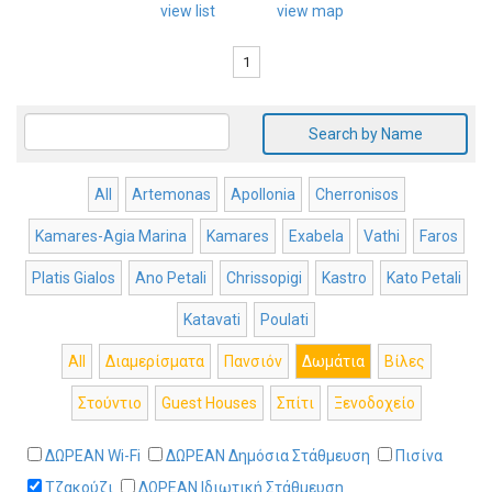
view list
view map
1
Search by Name
All
Artemonas
Apollonia
Cherronisos
Kamares-Agia Marina
Kamares
Exabela
Vathi
Faros
Platis Gialos
Ano Petali
Chrissopigi
Kastro
Kato Petali
Katavati
Poulati
All
Διαμερίσματα
Πανσιόν
Δωμάτια
Βίλες
Στούντιο
Guest Houses
Σπίτι
Ξενοδοχείο
ΔΩΡΕΑΝ Wi-Fi
ΔΩΡΕΑΝ Δημόσια Στάθμευση
Πισίνα
Τζακούζι
ΔΩΡΕΑΝ Ιδιωτική Στάθμευση