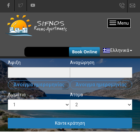
+30
in
22840
Menu
31333
EUR
Ελληνικά
Άφιξη
Αναχώρηση
Άνοιγμα ημερομηνίας
Άνοιγμα ημερομηνίας
Δωμάτια
Άτομα
Κάντε κράτηση