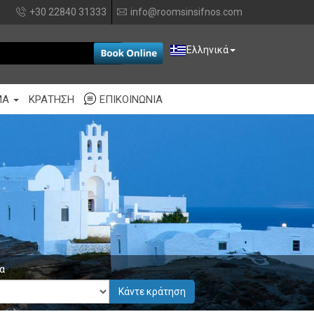
+30 22840 31333
info@roomsinsifnos.com
EUR
Ελληνικά
ΜΑ
ΚΡΆΤΗΣΗ
ΕΠΙΚΟΙΝΩΝΊΑ
α
Κάντε κράτηση