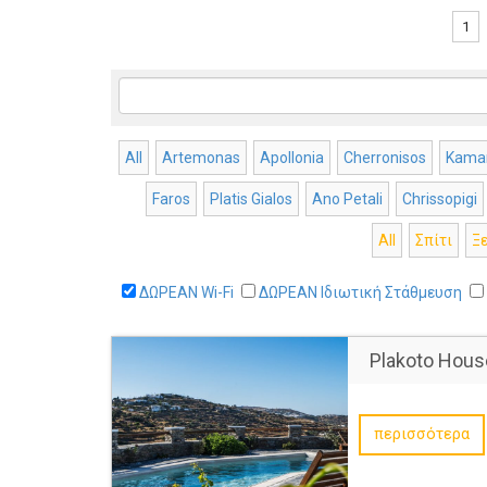
1
All
Artemonas
Apollonia
Cherronisos
Kamar
Faros
Platis Gialos
Ano Petali
Chrissopigi
All
Σπίτι
Ξ
ΔΩΡΕΑΝ Wi-Fi
ΔΩΡΕΑΝ Ιδιωτική Στάθμευση
Plakoto Hous
περισσότερα