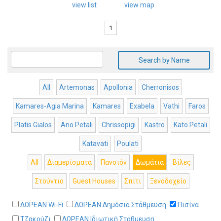
view list
view map
1
Search by Name
All
Artemonas
Apollonia
Cherronisos
Kamares-Agia Marina
Kamares
Exabela
Vathi
Faros
Platis Gialos
Ano Petali
Chrissopigi
Kastro
Kato Petali
Katavati
Poulati
All
Διαμερίσματα
Πανσιόν
Δωμάτια
Βίλες
Στούντιο
Guest Houses
Σπίτι
Ξενοδοχείο
ΔΩΡΕΑΝ Wi-Fi
ΔΩΡΕΑΝ Δημόσια Στάθμευση
Πισίνα
Τζακούζι
ΔΩΡΕΑΝ Ιδιωτική Στάθμευση