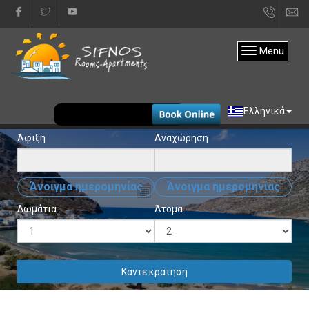
+30
in
22840
Menu
31333
EUR
Ελληνικά
Άφιξη
Αναχώρηση
Άνοιγμα ημερομηνίας
Άνοιγμα ημερομηνίας
Δωμάτια
Άτομα
Κάντε κράτηση