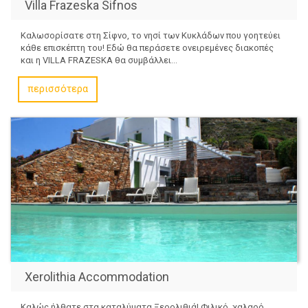
Villa Frazeska Sifnos
Καλωσορίσατε στη Σίφνο, το νησί των Κυκλάδων που γοητεύει
κάθε επισκέπτη του! Εδώ θα περάσετε ονειρεμένες διακοπές
και η VILLA FRAZESKA θα συμβάλλει...
περισσότερα
Xerolithia Accommodation
Καλώς ήλθατε στα καταλύματα Ξερολιθιά! Φιλικό, χαλαρό,