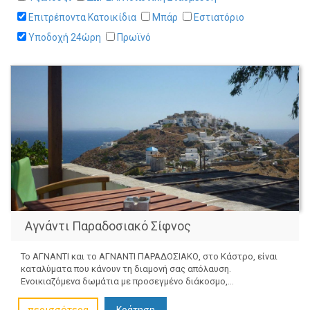
Επιτρέποντα Κατοικίδια
Μπάρ
Εστιατόριο
Υποδοχή 24ώρη
Πρωϊνό
Αγνάντι Παραδοσιακό Σίφνος
Το ΑΓΝΑΝΤΙ και το ΑΓΝΑΝΤΙ ΠΑΡΑΔΟΣΙΑΚΟ, στο Κάστρο, είναι
καταλύματα που κάνουν τη διαμονή σας απόλαυση.
Ενοικιαζόμενα δωμάτια με προσεγμένο διάκοσμο,...
Κράτηση