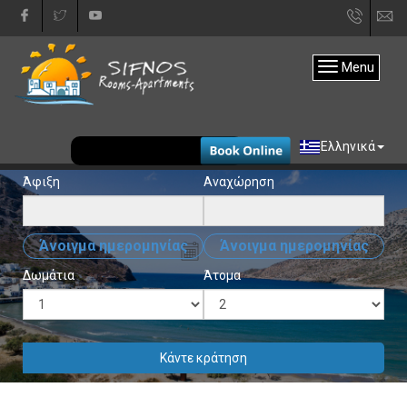
+30
in
22840
Menu
31333
EUR
Ελληνικά
Άφιξη
Αναχώρηση
Άνοιγμα ημερομηνίας
Άνοιγμα ημερομηνίας
Δωμάτια
Άτομα
Κάντε κράτηση