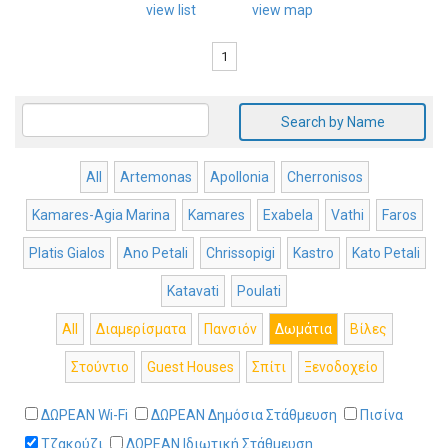
view list
view map
1
Search by Name
All
Artemonas
Apollonia
Cherronisos
Kamares-Agia Marina
Kamares
Exabela
Vathi
Faros
Platis Gialos
Ano Petali
Chrissopigi
Kastro
Kato Petali
Katavati
Poulati
All
Διαμερίσματα
Πανσιόν
Δωμάτια
Βίλες
Στούντιο
Guest Houses
Σπίτι
Ξενοδοχείο
ΔΩΡΕΑΝ Wi-Fi
ΔΩΡΕΑΝ Δημόσια Στάθμευση
Πισίνα
Τζακούζι
ΔΩΡΕΑΝ Ιδιωτική Στάθμευση